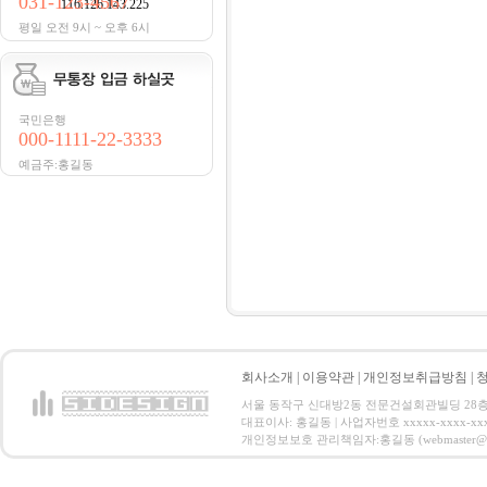
031-123-4567
116.126.143.225
평일 오전 9시 ~ 오후 6시
국민은행
000-1111-22-3333
예금주:홍길동
회사소개
|
이용약관
|
개인정보취급방침
|
서울 동작구 신대방2동 전문건설회관빌딩 28층 전화 : 
대표이사: 홍길동 | 사업자번호 xxxxx-xxxx-xx
개인정보보호 관리책임자:홍길동 (webmaster@email.co