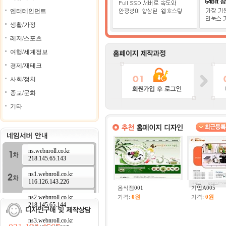
엔터테인먼트
생활/가정
레저/스포츠
여행/세계정보
경제/재테크
사회/정치
종교/문화
기타
ns.webnroll.co.kr
218.145.65.143
ns1.webnroll.co.kr
116.126.143.226
음식점001
기업A005
ns2.webnroll.co.kr
가격:
0원
가격:
0원
218.145.65.144
ns3.webnroll.co.kr