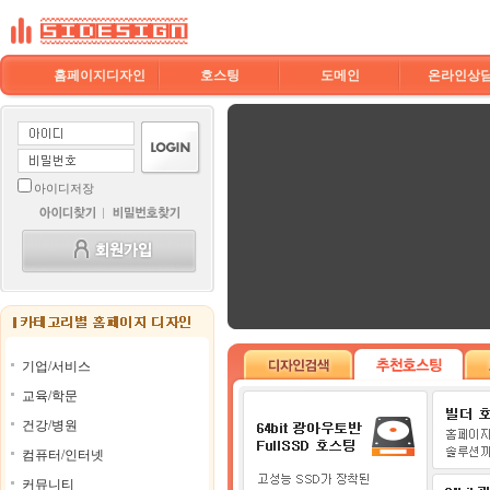
홈페이지디자인
호스팅
도메인
온라인상
아이디저장
기업/서비스
교육/학문
건강/병원
컴퓨터/인터넷
커뮤니티