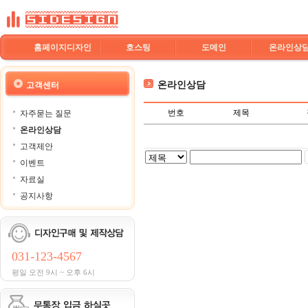
홈페이지디자인
호스팅
도메인
온라인상
온라인상담
고객센터
번호
제목
자주묻는 질문
온라인상담
고객제안
이벤트
자료실
공지사항
031-123-4567
평일 오전 9시 ~ 오후 6시