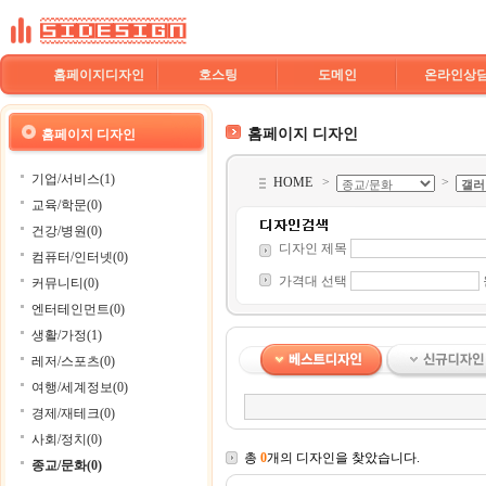
홈페이지디자인
호스팅
도메인
온라인상
홈페이지 디자인
홈페이지 디자인
기업/서비스(1)
HOME
>
>
교육/학문(0)
건강/병원(0)
디자인 제목
컴퓨터/인터넷(0)
가격대 선택
커뮤니티(0)
엔터테인먼트(0)
생활/가정(1)
레저/스포츠(0)
여행/세계정보(0)
경제/재테크(0)
사회/정치(0)
총
0
개의 디자인을 찾았습니다.
종교/문화(0)