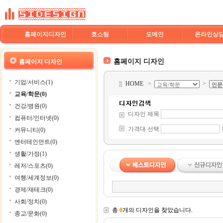
홈페이지디자인
호스팅
도메인
온라인상
홈페이지 디자인
홈페이지 디자인
기업/서비스(1)
HOME
>
>
교육/학문(0)
건강/병원(0)
디자인 제목
컴퓨터/인터넷(0)
가격대 선택
커뮤니티(0)
엔터테인먼트(0)
생활/가정(1)
레저/스포츠(0)
여행/세계정보(0)
경제/재테크(0)
사회/정치(0)
총
0
개의 디자인을 찾았습니다.
종교/문화(0)